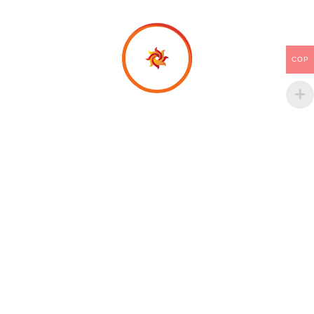
Ante cualquier duda, llámanos al
+34 689 728 997
COP
También puedes enviarnos un mensaje vía
WhatsApp
+34 689 728 997
En nuestra librería podrás disfrutar de material de
apoyo que te ayudará a fortalecer tu fe y tu
relación con Dios.