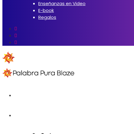
Enseñanzas en Video
E-book
Regalos
Inicio
Iglesia Online