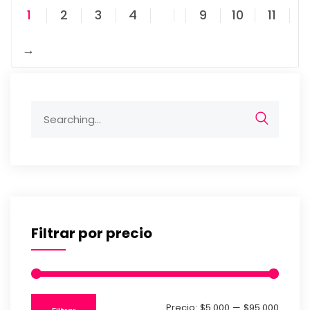
1
2
3
4
…
9
10
11
→
Filtrar por precio
Precio:
$5.000
—
$95.000