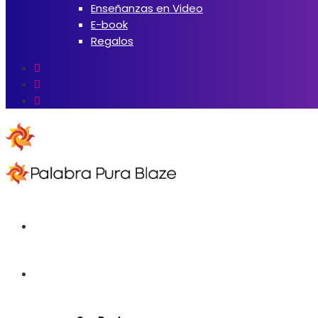
Enseñanzas en Video
E-book
Regalos
Inicio
Iglesia Online