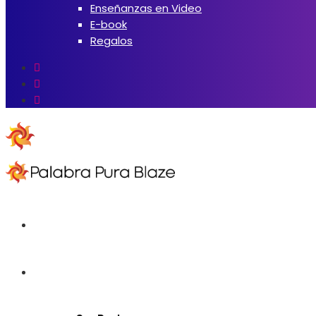
Enseñanzas en Video
E-book
Regalos
Inicio
Iglesia Online